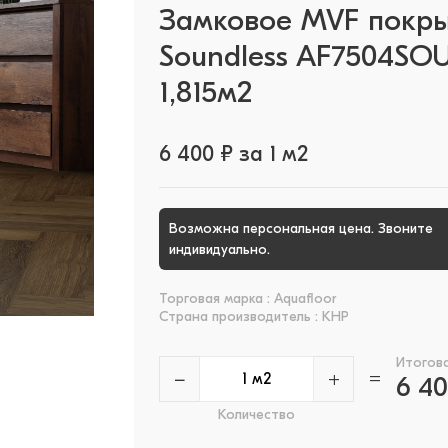
Замковое MVF покр
Soundless AF7504SOU
1,815м2
6 400 ₽ за 1 м2
Возможна персональная цена. Звоните
+
индивидуально.
Торговая марка : Aquafloor
Страна производитель : КНР
Итогов
−
+
=
6 4
Количество