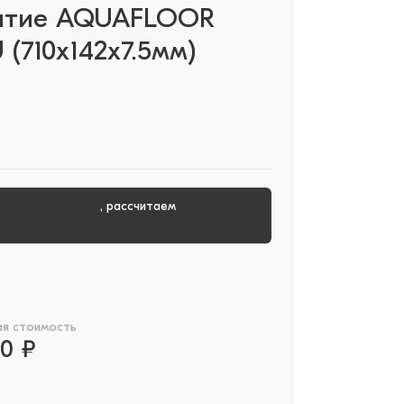
ытие AQUAFLOOR
 (710x142x7.5мм)
7 (3452) 51-39-00
, рассчитаем
ая стоимость
00 ₽