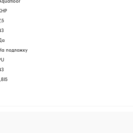
Aquafloor
КНР
7,5
43
Да
На подложку
PU
43
1,815