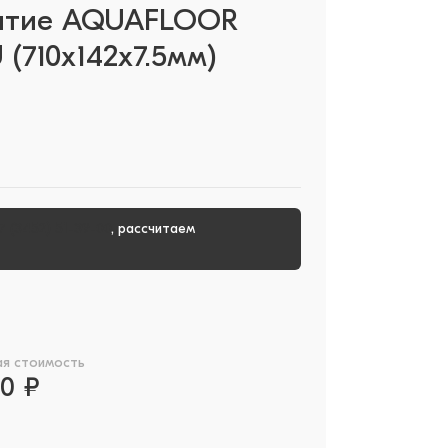
ытие AQUAFLOOR
(710x142x7.5мм)
7 (3452) 51-39-00
, рассчитаем
ая стоимость
00 ₽