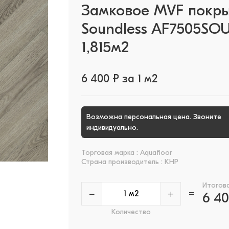
Замковое MVF покр
Soundless AF7505SOU 
1,815м2
6 400 ₽ за 1 м2
Возможна персональная цена. Звоните
+
индивидуально.
Торговая марка : Aquafloor
Страна производитель : КНР
Итогов
−
+
=
6 4
Количество