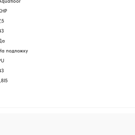
Aquafloor
КНР
7,5
43
Да
На подложку
PU
43
1,815