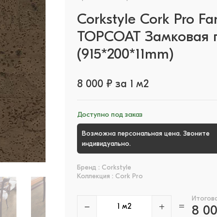
Corkstyle Cork Pro F
TOPCOAT Замковая п
(915*200*11mm)
8 000 ₽ за 1 м2
Доступно под заказ
Возможна персональная цена. Звоните
+
индивидуально.
Бренд : Corkstyle
Коллекция : Cork Pro
Итогов
−
+
=
8 0