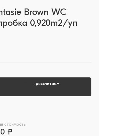
antasie Brown WC
робка 0,920m2/уп
7 (3452) 51-39-00
, рассчитаем
ая стоимость
00 ₽